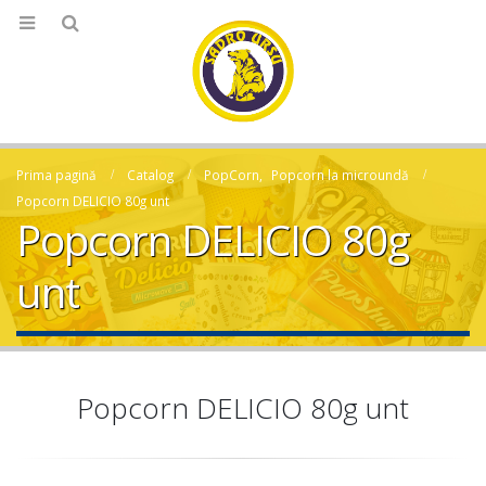
Prima pagină
Catalog
PopCorn
,
Popcorn la microundă
Popcorn DELICIO 80g unt
Popcorn DELICIO 80g
unt
Popcorn DELICIO 80g unt