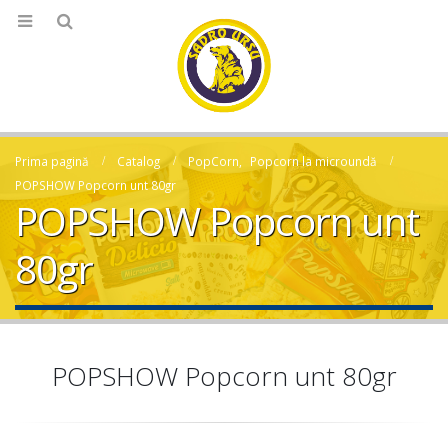
Prima pagină
Catalog
PopCorn
,
Popcorn la microundă
POPSHOW Popcorn unt 80gr
POPSHOW Popcorn unt
80gr
POPSHOW Popcorn unt 80gr