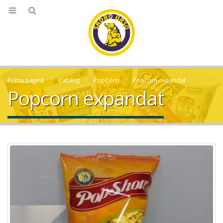
Prima pagină
Catalog
PopCorn
Popcorn expandat
Popcorn expandat